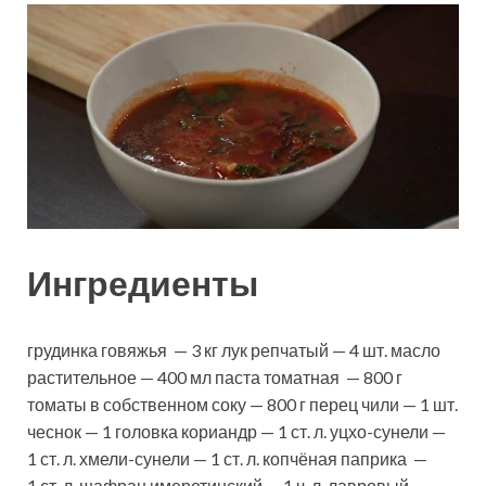
Ингредиенты
грудинка говяжья — 3 кг лук репчатый — 4 шт. масло
растительное — 400 мл паста томатная — 800 г
томаты в собственном соку — 800 г перец чили — 1 шт.
чеснок — 1 головка кориандр — 1 ст. л. уцхо-сунели —
1 ст. л. хмели-сунели — 1 ст. л. копчёная паприка —
1 ст. л. шафран имеретинский — 1 ч. л. лавровый