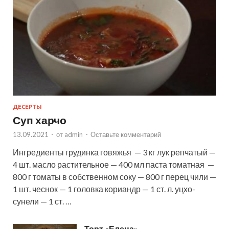
ДЕСЕРТЫ
Суп харчо
13.09.2021
-
от
admin
-
Оставьте комментарий
Ингредиенты грудинка говяжья — 3 кг лук репчатый —
4 шт. масло растительное — 400 мл паста томатная —
800 г томаты в собственном соку — 800 г перец чили —
1 шт. чеснок — 1 головка кориандр — 1 ст. л. уцхо-
сунели — 1 ст. …
Торт «Елена»