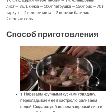
лист — 3 шт. кинза — 100 г петрушка — 150 г рис — 70 г
тархун — 2 веточки мята — 2 веточки базилик —
2 веточки соль
Способ приготовления
1. Нарезаем крупными кусками говядину,
перекладываем её в кастрюлю, заливаем
водой. Сюда же добавляем лавровый лист и