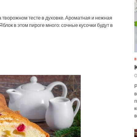
а творожном тесте в духовке. Ароматная и нежная
блок в этом пироге много: сочные кусочки будут в
В
О
Р
в
п
к
в