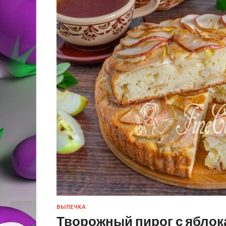
ВЫПЕЧКА
Творожный пирог с ябло