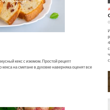
Д
О
И
р
4
с
ч
с
 вкусный кекс с изюмом. Простой рецепт
 кекса на сметане в духовке наверняка оценят все