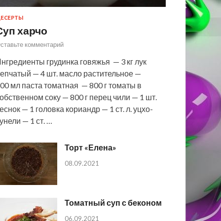
ЕСЕРТЫ
Суп харчо
ставьте комментарий
нгредиенты грудинка говяжья — 3 кг лук
епчатый — 4 шт. масло растительное —
00 мл паста томатная — 800 г томаты в
обственном соку — 800 г перец чили — 1 шт.
еснок — 1 головка кориандр — 1 ст. л. уцхо-
унели — 1 ст. …
Торт «Елена»
08.09.2021
Томатный суп с беконом
06.09.2021