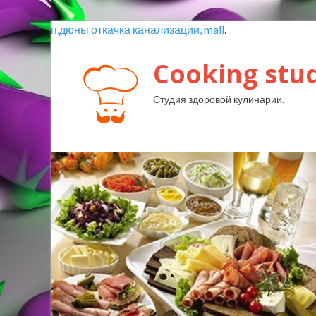
п,дюны откачка канализации, mail
.
Cooking stud
Студия здоровой кулинарии.