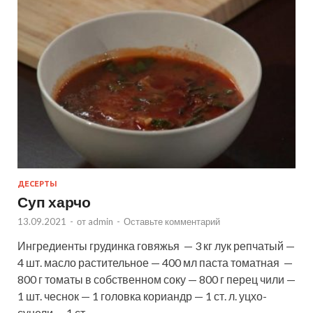
ДЕСЕРТЫ
Суп харчо
13.09.2021
-
от
admin
-
Оставьте комментарий
Ингредиенты грудинка говяжья — 3 кг лук репчатый —
4 шт. масло растительное — 400 мл паста томатная —
800 г томаты в собственном соку — 800 г перец чили —
1 шт. чеснок — 1 головка кориандр — 1 ст. л. уцхо-
сунели — 1 ст. …