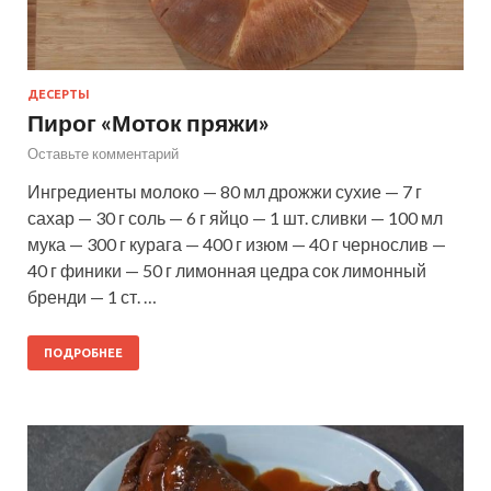
ДЕСЕРТЫ
Пирог «Моток пряжи»
Оставьте комментарий
Ингредиенты молоко — 80 мл дрожжи сухие — 7 г
сахар — 30 г соль — 6 г яйцо — 1 шт. сливки — 100 мл
мука — 300 г курага — 400 г изюм — 40 г чернослив —
40 г финики — 50 г лимонная цедра сок лимонный
бренди — 1 ст. …
ПОДРОБНЕЕ