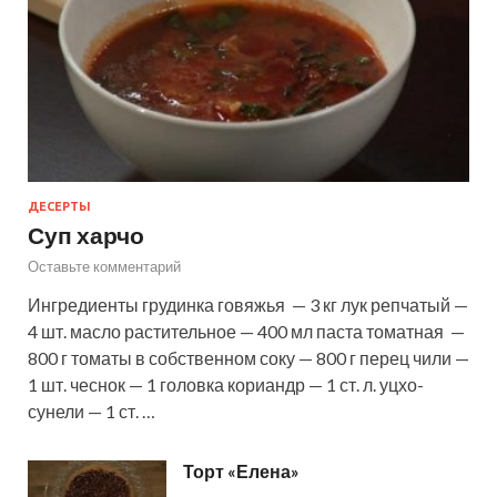
ДЕСЕРТЫ
Суп харчо
Оставьте комментарий
Ингредиенты грудинка говяжья — 3 кг лук репчатый —
4 шт. масло растительное — 400 мл паста томатная —
800 г томаты в собственном соку — 800 г перец чили —
1 шт. чеснок — 1 головка кориандр — 1 ст. л. уцхо-
сунели — 1 ст. …
Торт «Елена»