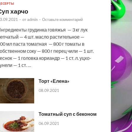
ЕСЕРТЫ
Суп харчо
3.09.2021
-
от
admin
-
Оставьте комментарий
нгредиенты грудинка говяжья — 3 кг лук
епчатый — 4 шт. масло растительное —
00 мл паста томатная — 800 г томаты в
обственном соку — 800 г перец чили — 1 шт.
еснок — 1 головка кориандр — 1 ст. л. уцхо-
унели — 1 ст. …
Торт «Елена»
08.09.2021
Томатный суп с беконом
06.09.2021