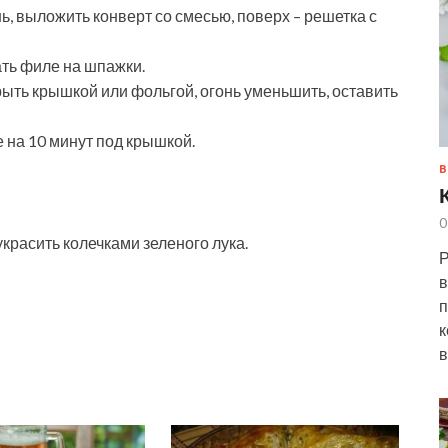
ь, выложить конверт со смесью, поверх – решетка с
ать филе на шпажки.
ыть крышкой или фольгой, огонь уменьшить, оставить
 на 10 минут под крышкой.
В
0
красить колечками зеленого лука.
Р
в
п
к
в