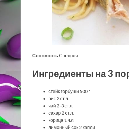
Сложность
Средняя
Ингредиенты на 3 по
стейк горбуши 500 г
рис 3 ст.л.
чай 2-3 ст.л.
сахар 2 ст.л.
корица 1 ч.л.
лимонный сок 2 капли