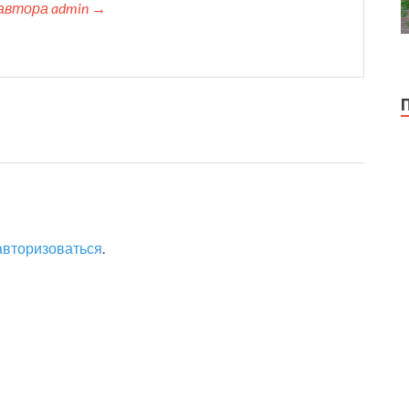
автора admin →
авторизоваться
.