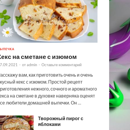
ЫПЕЧКА
Кекс на сметане с изюмом
7.09.2021
-
от
admin
-
Оставьте комментарий
асскажу вам, как приготовить очень и очень
кусный кекс с изюмом. Простой рецепт
риготовления нежного, сочного и ароматного
екса на сметане в духовке наверняка оценят
се любители домашней выпечки. Он …
Творожный пирог с
яблоками