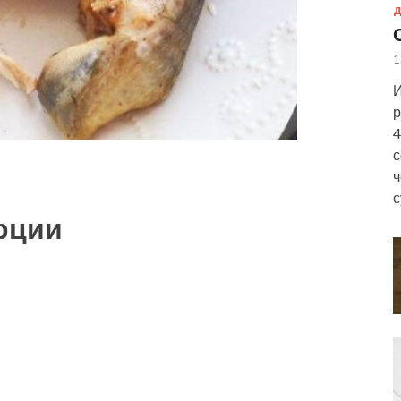
Д
1
И
р
4
с
ч
с
рции