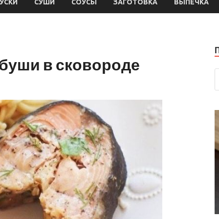
УСКИ
СУШИ
СОУСЫ
ЗАГОТОВКА
ВЫПЕЧКА
рбуши в сковороде