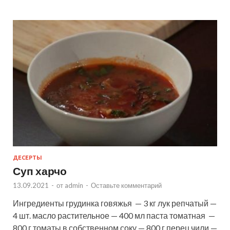
ДЕСЕРТЫ
Суп харчо
13.09.2021
-
от
admin
-
Оставьте комментарий
Ингредиенты грудинка говяжья — 3 кг лук репчатый —
4 шт. масло растительное — 400 мл паста томатная —
800 г томаты в собственном соку — 800 г перец чили —