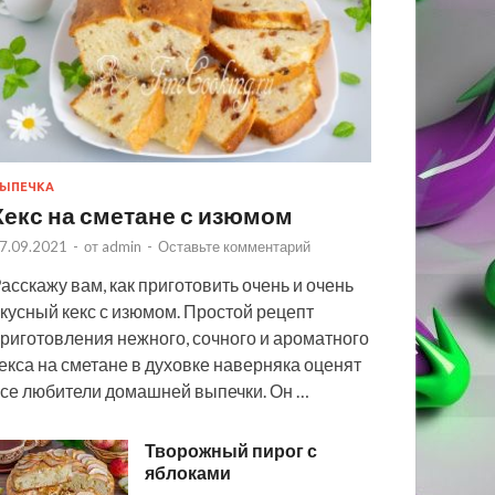
ЫПЕЧКА
Кекс на сметане с изюмом
7.09.2021
-
от
admin
-
Оставьте комментарий
асскажу вам, как приготовить очень и очень
кусный кекс с изюмом. Простой рецепт
риготовления нежного, сочного и ароматного
екса на сметане в духовке наверняка оценят
се любители домашней выпечки. Он …
Творожный пирог с
яблоками