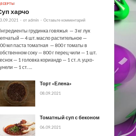
ЕСЕРТЫ
Суп харчо
3.09.2021
-
от
admin
-
Оставьте комментарий
нгредиенты грудинка говяжья — 3 кг лук
епчатый — 4 шт. масло растительное —
00 мл паста томатная — 800 г томаты в
обственном соку — 800 г перец чили — 1 шт.
еснок — 1 головка кориандр — 1 ст. л. уцхо-
унели — 1 ст. …
Торт «Елена»
08.09.2021
Томатный суп с беконом
06.09.2021