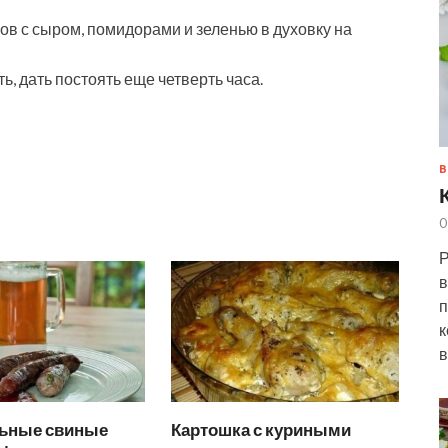
ов с сыром, помидорами и зеленью в духовку на
ь, дать постоять еще четверть часа.
В
0
Р
в
п
к
в
ьные свиные
Картошка с куриными