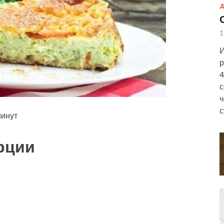
Д
1
И
р
4
с
ч
с
инут
рции