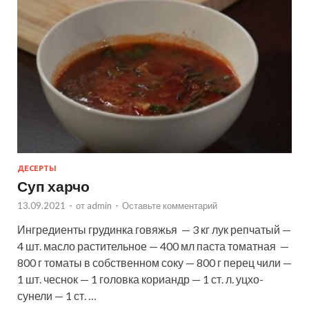
ДЕСЕРТЫ
Суп харчо
13.09.2021
-
от
admin
-
Оставьте комментарий
Ингредиенты грудинка говяжья — 3 кг лук репчатый —
4 шт. масло растительное — 400 мл паста томатная —
800 г томаты в собственном соку — 800 г перец чили —
1 шт. чеснок — 1 головка кориандр — 1 ст. л. уцхо-
сунели — 1 ст. …