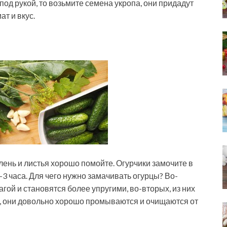
 под рукой, то возьмите семена укропа, они придадут
т и вкус.
елень и листья хорошо помойте. Огурчики замочите в
-3 часа. Для чего нужно замачивать огурцы? Во-
гой и становятся более упругими, во-вторых, из них
их, они довольно хорошо промываются и очищаются от