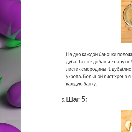
На дно каждой баночки полож
дуба. Так же добавьте пару н
листик смородины, 1 дуба(лист
укропа. Большой лист хрена я
каждую банку.
Шаг 5: