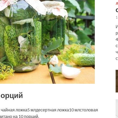
Д
1
И
р
4
с
ч
с
порций
 чайная ложка5 млдесертная ложка10 млстоловая
итано на 10 порций.