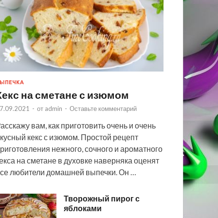
ЫПЕЧКА
Кекс на сметане с изюмом
7.09.2021
-
от
admin
-
Оставьте комментарий
асскажу вам, как приготовить очень и очень
кусный кекс с изюмом. Простой рецепт
риготовления нежного, сочного и ароматного
екса на сметане в духовке наверняка оценят
се любители домашней выпечки. Он …
Творожный пирог с
яблоками