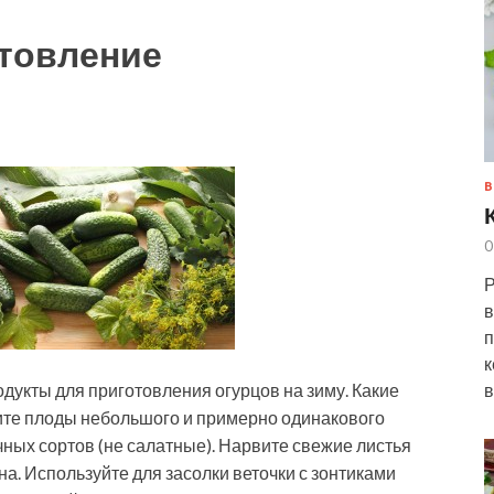
товление
В
0
Р
в
п
к
дукты для приготовления огурцов на зиму. Какие
в
ите плоды небольшого и примерно одинакового
ных сортов (не салатные). Нарвите свежие листья
на. Используйте для засолки веточки с зонтиками