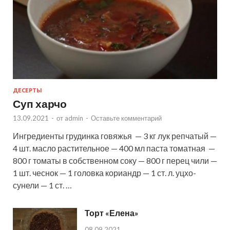
ДЕСЕРТЫ
Суп харчо
13.09.2021
-
от
admin
-
Оставьте комментарий
Ингредиенты грудинка говяжья — 3 кг лук репчатый —
4 шт. масло растительное — 400 мл паста томатная —
800 г томаты в собственном соку — 800 г перец чили —
1 шт. чеснок — 1 головка кориандр — 1 ст. л. уцхо-
сунели — 1 ст. …
Торт «Елена»
08.09.2021