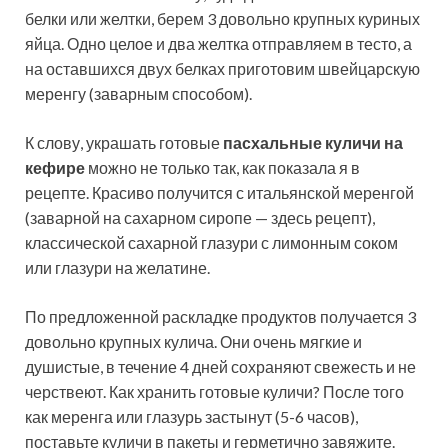
белки или желтки, берем 3 довольно крупных куриных
яйца. Одно целое и два желтка отправляем в тесто, а
на оставшихся двух белках приготовим швейцарскую
меренгу (заварным способом).
К слову, украшать готовые
пасхальные куличи на
кефире
можно не только так, как показала я в
рецепте. Красиво получится с итальянской меренгой
(заварной на сахарном сиропе — здесь рецепт),
классической сахарной глазури с лимонным соком
или глазури на желатине.
По предложенной раскладке продуктов получается 3
довольно крупных кулича. Они очень мягкие и
душистые, в течение 4 дней сохраняют свежесть и не
черствеют. Как хранить готовые куличи? После того
как меренга или глазурь застынут (5-6 часов),
поставьте куличи в пакеты и герметично завяжите.