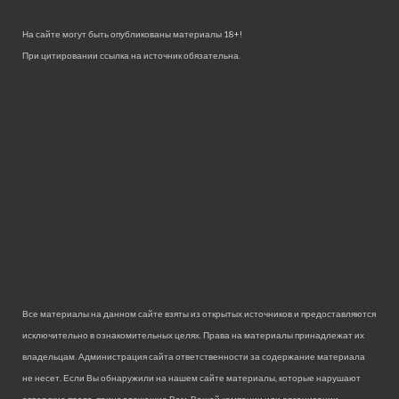
На сайте могут быть опубликованы материалы 18+!
При цитировании ссылка на источник обязательна.
Все материалы на данном сайте взяты из открытых источников и предоставляются
исключительно в ознакомительных целях. Права на материалы принадлежат их
владельцам. Администрация сайта ответственности за содержание материала
не несет. Если Вы обнаружили на нашем сайте материалы, которые нарушают
авторские права, принадлежащие Вам, Вашей компании или организации,