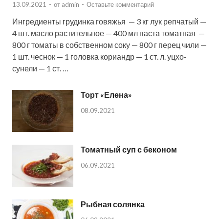
13.09.2021
-
от
admin
-
Оставьте комментарий
Ингредиенты грудинка говяжья — 3 кг лук репчатый —
4 шт. масло растительное — 400 мл паста томатная —
800 г томаты в собственном соку — 800 г перец чили —
1 шт. чеснок — 1 головка кориандр — 1 ст. л. уцхо-
сунели — 1 ст. …
Торт «Елена»
08.09.2021
Томатный суп с беконом
06.09.2021
Рыбная солянка