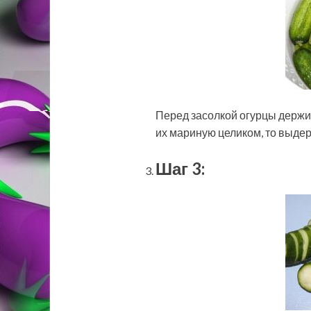
Перед засолкой огурцы держим
их мариную целиком, то выдер
Шаг 3: