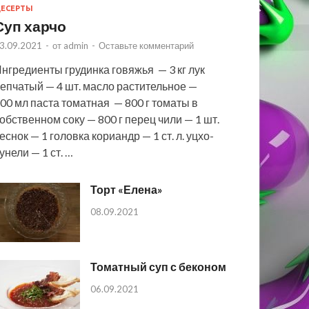
ЕСЕРТЫ
Суп харчо
3.09.2021
-
от
admin
-
Оставьте комментарий
нгредиенты грудинка говяжья — 3 кг лук
епчатый — 4 шт. масло растительное —
00 мл паста томатная — 800 г томаты в
обственном соку — 800 г перец чили — 1 шт.
еснок — 1 головка кориандр — 1 ст. л. уцхо-
унели — 1 ст. …
Торт «Елена»
08.09.2021
Томатный суп с беконом
06.09.2021