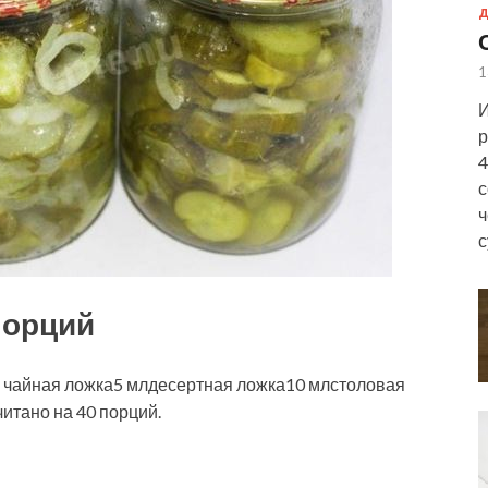
Д
1
И
р
4
с
ч
с
порций
 чайная ложка5 млдесертная ложка10 млстоловая
итано на 40 порций.