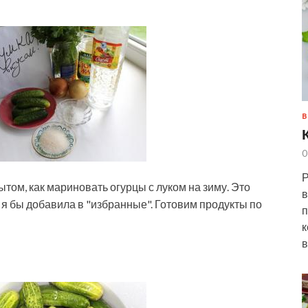
В
0
Р
ытом, как мариновать огурцы с луком на зиму. Это
в
е я бы добавила в "избранные". Готовим продукты по
п
к
в