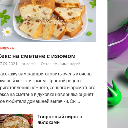
ЫПЕЧКА
Кекс на сметане с изюмом
7.09.2021
-
от
admin
-
Оставьте комментарий
асскажу вам, как приготовить очень и очень
кусный кекс с изюмом. Простой рецепт
риготовления нежного, сочного и ароматного
екса на сметане в духовке наверняка оценят
се любители домашней выпечки. Он …
Творожный пирог с
яблоками