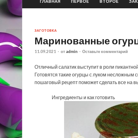
ГЛАВНАЯ
ПЕРВОЕ
ВТОРОЕ
ЗАК
ЗАГОТОВКА
Маринованные огурц
11.09.2021
-
от
admin
-
Оставьте комментарий
Отличный салатик выступит в роли пикантной 
Готовятся такие огурцы с луком несложным 
пошаговый рецепт поможет сделать все на в
Ингредиенты и как готовить