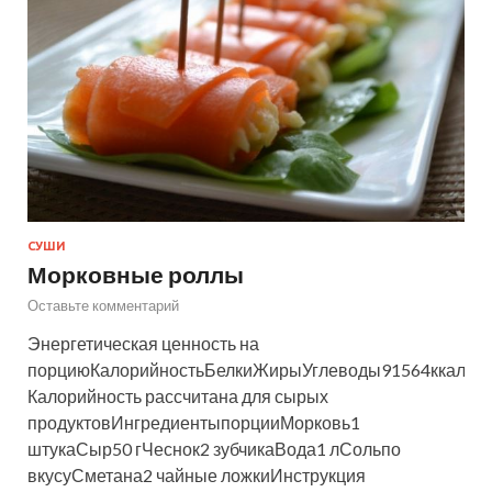
СУШИ
Морковные роллы
Оставьте комментарий
Энергетическая ценность на
порциюКалорийностьБелкиЖирыУглеводы91564ккалгр
Калорийность рассчитана для сырых
продуктовИнгредиентыпорцииМорковь1
штукаСыр50 гЧеснок2 зубчикаВода1 лСольпо
вкусуСметана2 чайные ложкиИнструкция