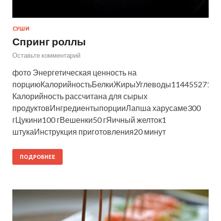
СУШИ
Спринг роллы
Оставьте комментарий
фото Энергетическая ценность на
порциюКалорийностьБелкиЖирыУглеводы114455271кк
Калорийность рассчитана для сырых
продуктовИнгредиентыпорцииЛапша харусаме300
гЦукини100 гВешенки50 гЯичный желток1
штукаИнструкция приготовления20 минут
ПОДРОБНЕЕ