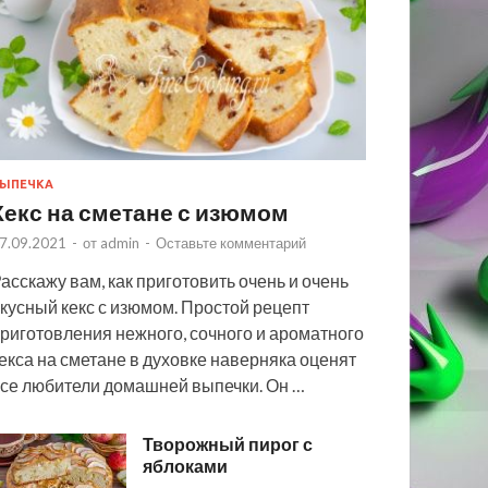
ЫПЕЧКА
Кекс на сметане с изюмом
7.09.2021
-
от
admin
-
Оставьте комментарий
асскажу вам, как приготовить очень и очень
кусный кекс с изюмом. Простой рецепт
риготовления нежного, сочного и ароматного
екса на сметане в духовке наверняка оценят
се любители домашней выпечки. Он …
Творожный пирог с
яблоками