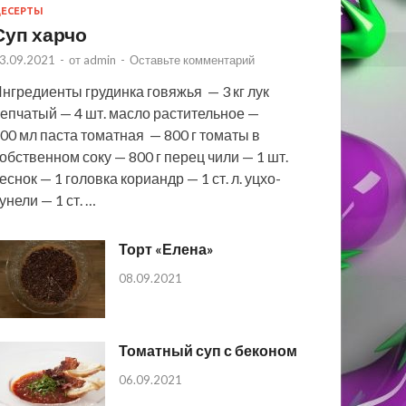
ЕСЕРТЫ
Суп харчо
3.09.2021
-
от
admin
-
Оставьте комментарий
нгредиенты грудинка говяжья — 3 кг лук
епчатый — 4 шт. масло растительное —
00 мл паста томатная — 800 г томаты в
обственном соку — 800 г перец чили — 1 шт.
еснок — 1 головка кориандр — 1 ст. л. уцхо-
унели — 1 ст. …
Торт «Елена»
08.09.2021
Томатный суп с беконом
06.09.2021