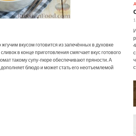
Д
1
И
р
 жгучим вкусом готовится из запечённых в духовке
4
 сливок в конце приготовления смягчает вкус готового
с
ромат такому супу-пюре
обеспечивают пряности. А
ч
с
дополняет блюдо и может стать его неотъемлемой