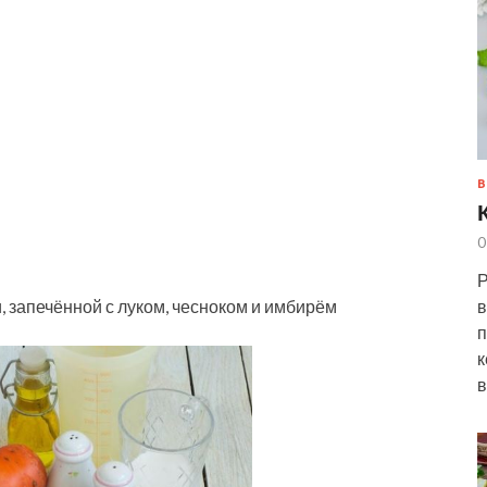
В
0
Р
 запечённой с луком, чесноком и имбирём
в
п
к
в