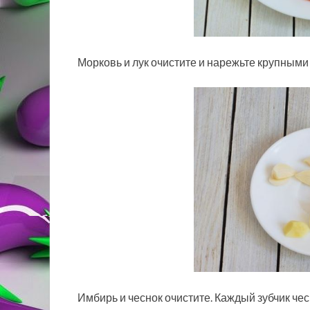
Морковь и лук очистите и нарежьте крупными
Имбирь и чеснок очистите. Каждый зубчик че