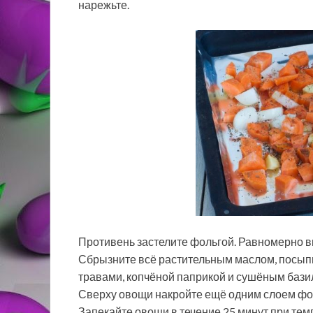
нарежьте.
Противень застелите фольгой. Равномерно вы
Сбрызните всё растительным маслом, посып
травами, копчёной паприкой и сушёным бази
Сверху овощи накройте ещё одним слоем фоль
Запекайте овощи в течение 25 минут при тем