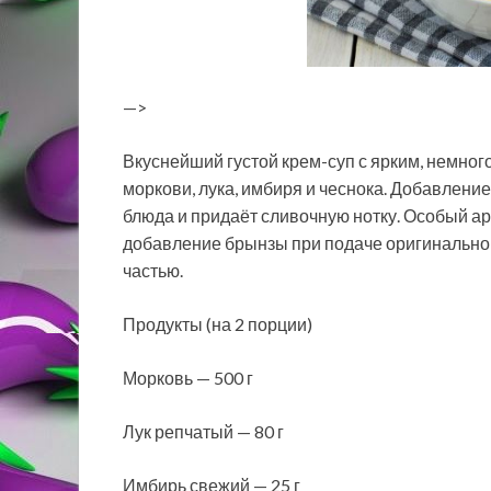
—>
Вкуснейший густой крем-суп с ярким, немного
моркови, лука, имбиря и чеснока. Добавление
блюда и придаёт сливочную нотку. Особый а
добавление брынзы при подаче оригинально 
частью.
Продукты (на 2 порции)
Морковь — 500 г
Лук репчатый — 80 г
Имбирь свежий — 25 г