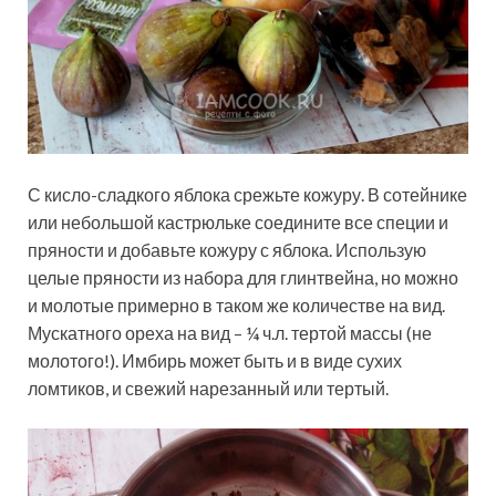
С кисло-сладкого яблока срежьте кожуру. В сотейнике
или небольшой кастрюльке соедините все специи и
пряности и добавьте кожуру с яблока. Использую
целые пряности из набора для глинтвейна, но можно
и молотые примерно в таком же количестве на вид.
Мускатного ореха на вид – ¼ ч.л. тертой массы (не
молотого!). Имбирь может быть и в виде сухих
ломтиков, и свежий нарезанный или тертый.