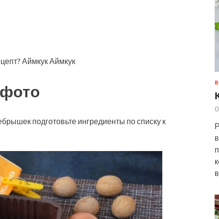
ецепт? Аймкук Аймкук
В
 фото
0
ебрышек подготовьте ингредиенты по списку к
Р
в
п
к
в