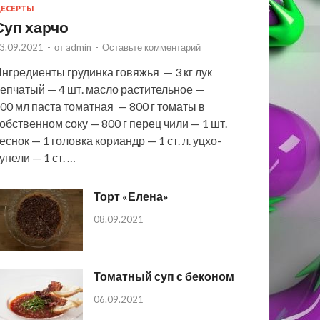
ЕСЕРТЫ
Суп харчо
3.09.2021
-
от
admin
-
Оставьте комментарий
нгредиенты грудинка говяжья — 3 кг лук
епчатый — 4 шт. масло растительное —
00 мл паста томатная — 800 г томаты в
обственном соку — 800 г перец чили — 1 шт.
еснок — 1 головка кориандр — 1 ст. л. уцхо-
унели — 1 ст. …
Торт «Елена»
08.09.2021
Томатный суп с беконом
06.09.2021