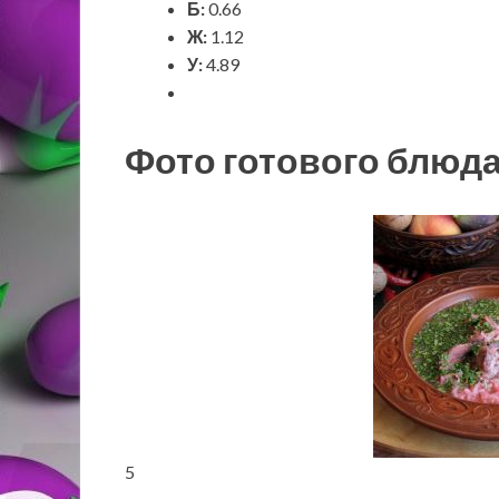
Б:
0.66
Ж:
1.12
У:
4.89
Фото готового блюд
5