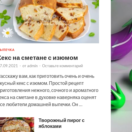
ЫПЕЧКА
Кекс на сметане с изюмом
7.09.2021
-
от
admin
-
Оставьте комментарий
асскажу вам, как приготовить очень и очень
кусный кекс с изюмом. Простой рецепт
риготовления нежного, сочного и ароматного
екса на сметане в духовке наверняка оценят
се любители домашней выпечки. Он …
Творожный пирог с
яблоками