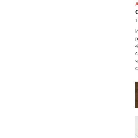
Д
1
И
р
4
с
ч
с