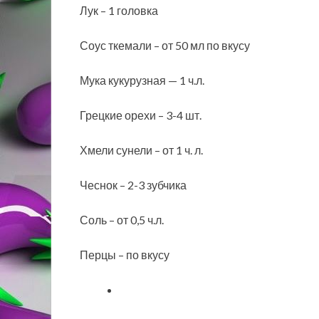
Лук – 1 головка
Соус ткемали – от 50 мл по вкусу
Мука кукурузная — 1 ч.л.
Грецкие орехи – 3-4 шт.
Хмели сунели – от 1 ч. л.
Чеснок – 2-3 зубчика
Соль – от 0,5 ч.л.
Перцы – по вкусу