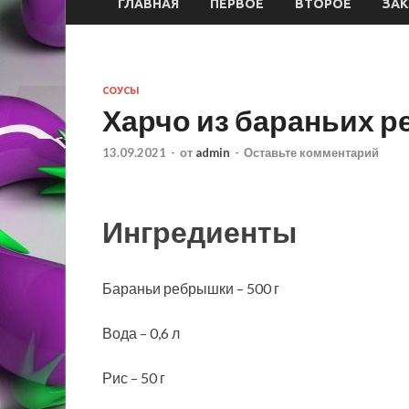
ГЛАВНАЯ
ПЕРВОЕ
ВТОРОЕ
ЗАК
СОУСЫ
Харчо из бараньих 
13.09.2021
-
от
admin
-
Оставьте комментарий
Ингредиенты
Бараньи ребрышки – 500 г
Вода – 0,6 л
Рис – 50 г